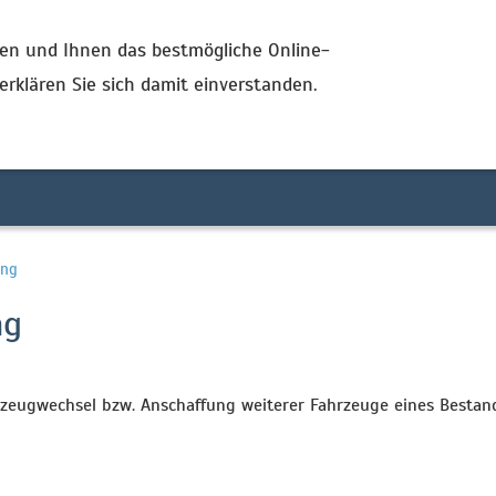
ren und Ihnen das bestmögliche Online-
02056 - 25 60 52
yes@konzeptfinder.de
 erklären Sie sich damit einverstanden.
Gewerbliche Risikoanalysen
Schadenformulare
ung
ng
zeugwechsel bzw. Anschaffung weiterer Fahrzeuge eines Bestan